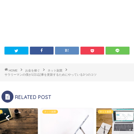
HOME
お金を稼ぐ
ネット副業
サラリーマンの僕が1日1記事を更新するためにやっている3つのコツ
RELATED POST
業
ネット副業
ネット副業