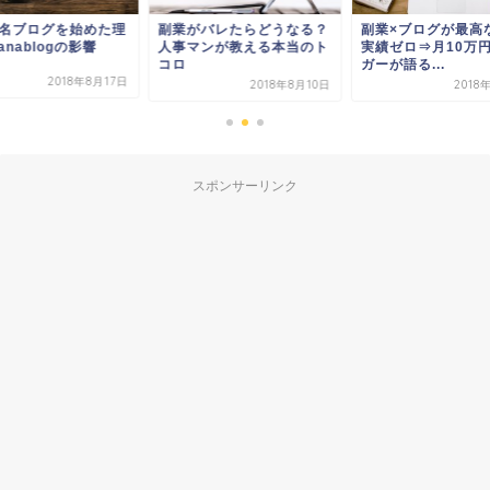
名ブログを始めた理
副業がバレたらどうなる？
副業×ブログが最高な
nablogの影響
人事マンが教える本当のト
実績ゼロ⇒月10万
コロ
ガーが語る...
2018年8月17日
2018年8月10日
2018
スポンサーリンク