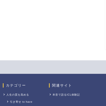
カテゴリー
関連サイト
人生の質を高める
本音で語るICL体験記
引き寄せ to have