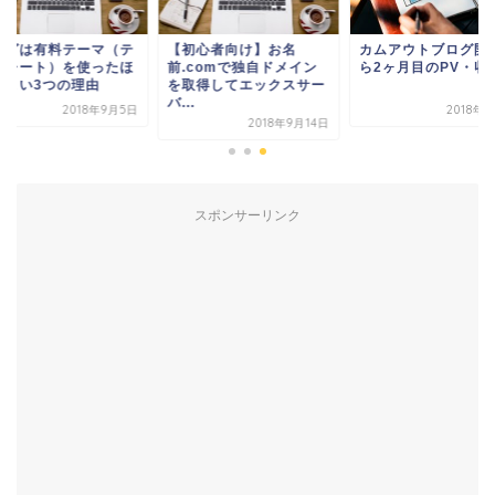
ログは有料テーマ（テ
【初心者向け】お名
カムアウトブログ開
プレート）を使ったほ
前.comで独自ドメイン
ら2ヶ月目のPV・収
がよい3つの理由
を取得してエックスサー
バ...
2018年9月5日
2018年
2018年9月14日
スポンサーリンク