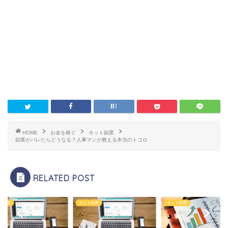
HOME
お金を稼ぐ
ネット副業
副業がバレたらどうなる？人事マンが教える本当のトコロ
RELATED POST
ト副業
ネット副業
ネット副業