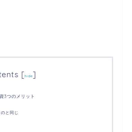
tents
[
]
hide
資3つのメリット
る
るのと同じ